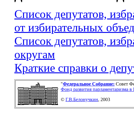
Список депутатов, изб
от избирательных объе
Список депутатов, изб
округам
Краткие справки о депу
"
Федеральное Собраниe:
Совет Фе
Фонд развития парламентаризма в
©
Г.В.Белонучкин
, 2003