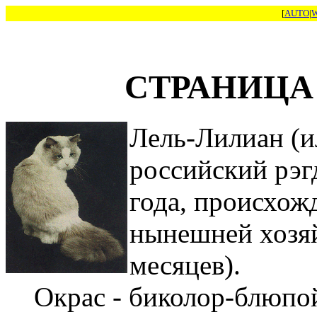
[
AUTO
|
СТРАНИЦА
Лель-Лилиан (и
российский рэг
года, происхожд
нынешней хозяй
месяцев).
Окрас - биколор-блюпо