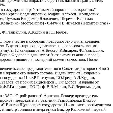
кам, должен был вырасти с 6 до 13%, названы Грант, CSFB,
1%.
ям государства и работникам Газпрома - "посторонних"
алов Сергей Владимирович, Кудрин Алексей Леонидович,
ч, Чумаков Владимир Яковлевич, Шеремет Вячеслав
озаченко (Мострансгаз) - 0.44% и В.Чичелов (Пермтрансгаз) -
, Ф.Газизуллин, А.Кудрин и Ю.Неелов.
Очное участие в собрании предусмотрено для владельцев
иях. В депозитариях предлагалось проголосовать своими
винуты 12 кандидатов: А.Беккер, Р.Вяхирев, Ф.Газизуллин,
 Борис Федоров выдвинут от "независимых акционеров",
Федорова, взявшего в последний момент самоотвод. После
величить свое представительство в Совете директоров с 4 до 5
 и избрание его нового состава. Выдвинуты от Газпрома 7
государства 11: Ф.Р.Газизулин, Г.О.Греф, А.Л.Кудрин,
валов; от прочих акционеров Б.Г.Федоров. Избраны от
5
: Ф.Р.Газизулин, Г.О.Греф, В.В.Малин, В.С.Черномырдин,
ент ЗАО "Стройтрансгаз" Арнгольт Беккер; председатель
иронов; председатель правления Газпромбанка Виктор
м" Виктор Щугорев; от государства 11 - министр госимущества
юк; министр топлива и энергетики Виктор Калюжный; первый