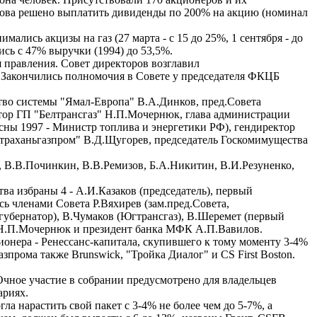
Снова решено выплатить дивиденды по 200% на акцию (номинал
лись акцизы на газ (27 марта - с 15 до 25%, 1 сентября - до
ись с 47% выручки (1994) до 53,5%.
я правления. Совет директоров возглавил
. Закончились полномочия в Совете у председателя ФКЦБ
ство системы "Ямал-Европа" В.А.Динков, пред.Совета
тор ГП "Белтрансгаз" Н.П.Мочернюк, глава администрации
сны 1997 - Министр топлива и энергетики РФ), гендиректор
страханьгазпром" В.Д.Щугорев, председатель Госкомимущества
й, В.В.Починкин, В.В.Ремизов, Б.А.Никитин, В.И.Резуненко,
тва избраны 4 - А.И.Казаков (председатель), первый
ь членами Совета Р.Вяхирев (зам.пред.Совета,
губернатор), В.Чумаков (Югтрансгаз), В.Шеремет (первый
а" Н.П.Мочернюк и президент банка МФК А.П.Вавилов.
онера - Ренессанс-капитала, скупившего к тому моменту 3-4%
прома также Brunswick, "Тройка Диалог" и CS First Boston.
Очное участие в собрании предусмотрено для владельцев
ариях.
 нарастить свой пакет с 3-4% не более чем до 5-7%, а