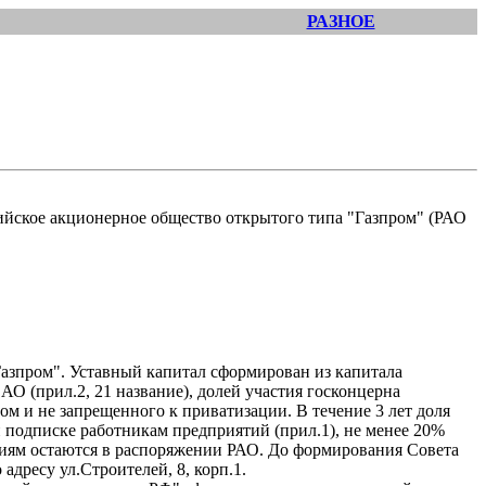
РАЗНОЕ
ийское акционерное общество открытого типа "Газпром" (РАО
"Газпром". Уставный капитал сформирован из капитала
О (прил.2, 21 название), долей участия госконцерна
м и не запрещенного к приватизации. В течение 3 лет доля
й подписке работникам предприятий (прил.1), не менее 20%
кциям остаются в распоряжении РАО. До формирования Совета
дресу ул.Строителей, 8, корп.1.