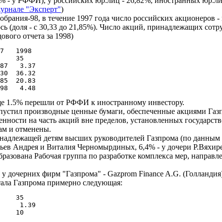
7% - у РФФИ), у российских юр.лиц - 26,82%, иностранных юр.лиц
журнале "Эксперт"
)
рания-98, в течение 1997 года число российских акционеров - юр
ь (доля - с 30,33 до 21,85%). Число акций, принадлежащих сотру
ового отчета за 1998)
7   1998

    35

87   3.37

30  36.32

85  20.83

ще 1.5% перешли от РФФИ к иностранному инвестору.
 выпустил производные ценные бумаги, обеспеченные акциями Га
твенности на часть акций вне пределов, установленных государс
ам и отменены.
инадлежащей детям высших руководителей Газпрома (по данным г
атьев Андрея и Виталия Черномырдиных, 6,4% - у дочери Р.Вяхир
бразована Рабочая группа по разработке комплекса мер, направ
у дочерних фирм "Газпрома" - Gazprom Finance A.G. (Голландия)
тала Газпрома примерно следующая:
    35

     1.39

    10
