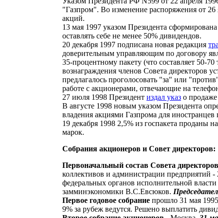
Указом Президента РФ N599 от 22 апреля 199
"Газпром". Во изменение распоряжения от 26 
акций.
13 мая 1997 указом Президента сформирована 
оставлять себе не менее 50% дивидендов.
20 декабря 1997 подписана новая редакция
тр
доверительным управляющим по договору явля
35-процентному пакету (что составляет 50-70
вознаграждения членов Совета директоров ус
предлагалось проголосовать "за" или "против
работе с акционерами, отвечающие на телефон
27 июля 1998 Президент
издал указ
о продаже 
В августе 1998 новым указом Президента опр
владения акциями Газпрома для иностранцев 
19 декабря 1998 2,5% из госпакета проданы на
марок.
Собрания акционеров и Совет директоров:
Первоначальный состав Совета директоро
коллективов и администрации предприятий - 
федеральных органов исполнительной власти
замминэкономики В.С.Евсюков.
Председател
Первое годовое собрание
прошло 31 мая 1995
9% за рубеж ведутся. Решено выплатить диви
Второе собрание акционеров
- Москва,
31 ма