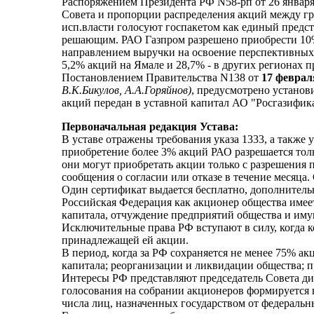
Распоряжением Президента РФ N58-рп от 26 января
Совета и пропорции распределения акций между гр
исп.власти голосуют госпакетом как единый предст
решающим. РАО Газпром разрешено приобрести 10%
направлением выручки на освоение перспективных 
5,2% акций на Ямале и 28,7% - в других регионах
Постановлением Правительства N138 от
17 феврал
В.К.Бикулов, А.А.Горяйнов)
, предусмотрено устано
акций передан в уставной капитал АО "Росгазифика
Первоначальная редакция Устава:
В уставе отражены требования указа 1333, а также
приобретение более 3% акций РАО разрешается тол
они могут приобретать акции только с разрешения
сообщения о согласии или отказе в течение месяца
Один сертификат выдается бесплатно, дополнительн
Российская Федерация как акционер общества имеет
капитала, отчуждение предприятий общества и иму
Исключительные права РФ вступают в силу, когда 
принадлежащей ей акции.
В период, когда за РФ сохраняется не менее 75% а
капитала; реорганизации и ликвидации общества; 
Интересы РФ представляют председатель Совета ди
голосования на собрании акционеров формируется н
числа лиц, назначенных государством от федеральн