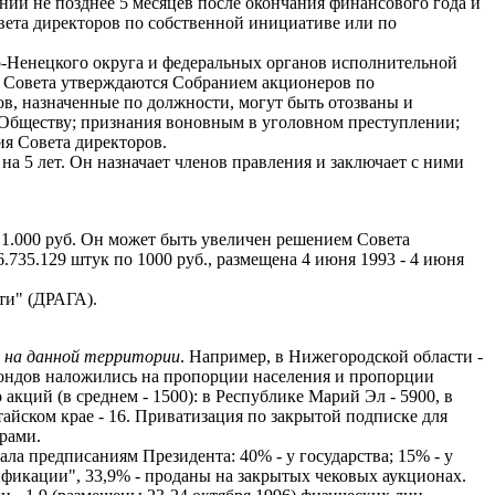
ний не позднее 5 месяцев после окончания финансового года и
вета директоров по собственной инициативе или по
ло-Ненецкого округа и федеральных органов исполнительной
ны Совета утверждаются Собранием акционеров по
ов, назначенные по должности, могут быть отозваны и
 Обществу; признания воновным в уголовном преступлении;
ия Совета директоров.
на 5 лет. Он назначает членов правления и заключает с ними
о 1.000 руб. Он может быть увеличен решением Совета
.735.129 штук по 1000 руб., размещена 4 июня 1993 - 4 июня
ти" (ДРАГА).
а на данной территории
. Например, в Нижегородской области -
 фондов наложились на пропорции населения и пропорции
акций (в среднем - 1500): в Республике Марий Эл - 5900, в
лтайском крае - 16. Приватизация по закрытой подписке для
рами.
ла предписаниям Президента: 40% - у государства; 15% - у
зификации", 33,9% - проданы на закрытых чековых аукционах.