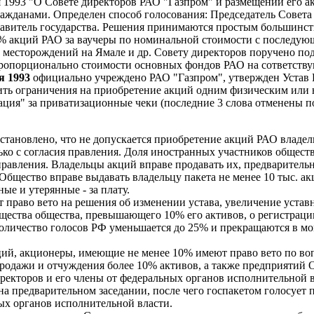
 1993 "О Совете директоров РАО "Газпром" и размещении его 
ажданами. Определен способ голосования: Председатель Совета
авитель государства. Решения принимаются простым большинство
 акций РАО за ваучеры по номинальной стоимости с последующ
месторождений на Ямале и др. Совету директоров поручено под
 пропорционально стоимости основных фондов РАО на сответств
я 1993
официально учреждено РАО "Газпром", утвержден Устав 
вить ограничения на приобретение акций одним физическим ил
ция" за приватизационные чеки (последние 3 слова отменены по
 установлено, что не допускается приобретение акций РАО владе
ько с согласия правления. Доля иностранных участников общес
 правления. Владельцы акций вправе продавать их, предварител
. Общество вправе выдавать владельцу пакета не менее 10 тыс.
ые и утерянные - за плату.
 право вето на решения об изменении устава, увеличение устав
щества общества, превышающего 10% его активов, о регистраци
количество голосов РФ уменьшается до 25% и прекращаются в 
кций, акционеры, имеющие не менее 10% имеют право вето по в
продажи и отчуждения более 10% активов, а также предприятий 
ректоров и его члены от федеральных органов исполнительной в
а предварительном заседании, после чего госпакетом голосует
ых органов исполнительной власти.