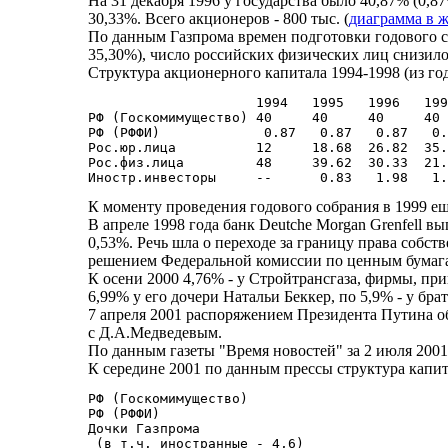
На 31 декабря 1996 у государства было 40,87% (0,8
30,33%. Всего акционеров - 800 тыс. (
диаграмма в 
По данным Газпрома времен подготовки годового соб
35,30%), число российских физических лиц снизилос
Структура акционерного капитала 1994-1998 (из год
                     1994   1995   1996   199
РФ (Госкомимущество) 40     40     40     40 
РФ (РФФИ)             0.87   0.87   0.87   0.
Рос.юр.лица          12     18.68  26.82  35.
Рос.физ.лица         48     39.62  30.33  21.
К моменту проведения годового собрания в 1999 е
В апреле 1998 года банк Deutche Morgan Grenfell
0,53%. Речь шла о переходе за границу права собс
решением Федеральной комиссии по ценным бумаг
К осени 2000 4,76% - у Стройтрансгаза, фирмы, пр
6,99% у его дочери Натальи Беккер, по 5,9% - у бр
7 апреля 2001 распоряжением Президента Путина о
с Д.А.Медведевым.
По данным газеты "Время новостей" за 2 июля 2001 
К середине 2001 по данным прессы структура капи
РФ (Госкомимущество)                         
РФ (РФФИ)                                    
Дочки Газпрома                               
 (в т.ч. иностранные - 4,6)
