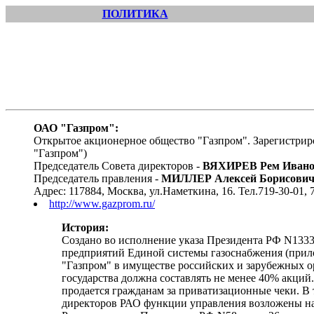
ПОЛИТИКА
ОАО "Газпром":
Открытое акционерное общество "Газпром". Зарегистрир
"Газпром")
Председатель Совета директоров -
ВЯХИРЕВ Рем Ивано
Председатель правления -
МИЛЛЕР Алексей Борисови
Адрес: 117884, Москва, ул.Наметкина, 16. Тел.719-30-01, 
http://www.gazprom.ru/
История:
Создано во исполнение указа Президента РФ N1333 
предприятий Единой системы газоснабжения (прилож
"Газпром" в имуществе российских и зарубежных ор
государства должна составлять не менее 40% акций
продается гражданам за приватизационные чеки. В
директоров РАО функции управления возложены на п