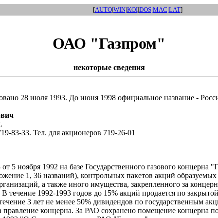
[
AUTO
|
WIN
|
KOI
|
DOS
|
MAC
|
LAT
]
ОАО "Газпром"
некоторые сведения
овано 28 июля 1993. До июня 1998 официальное название - Росс
вич
ч
.
719-83-33. Тел. для акционеров 719-26-01
от 5 ноября 1992 на базе Государственного газового концерна 
ение 1, 36 названий), контрольных пакетов акций образуемых А
ганизаций, а также иного имущества, закрепленного за концерно
. В течение 1992-1993 годов до 15% акций продается по закрыто
 течение 3 лет не менее 50% дивидендов по государственным а
равление концерна. За РАО сохранено помещение концерна по а