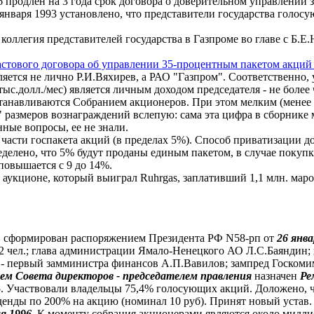
6 продлен на 3 года срок договора о доверительном управлени
января 1993 установлено, что представители государства голос
коллегия представителей государства в Газпроме во главе с Б.
астового договора об управлении 35-процентным пакетом акций
ется не лично Р.И.Вяхирев, а РАО "Газпром". Соответственно, 
 тыс.долл./мес) является личным доходом председателя - не боле
танавливаются Собранием акционеров. При этом мелким (менее 
" размеров вознаграждений вслепую: сама эта цифра в сборнике 
ные вопросы, ее не знали.
части госпакета акций (в пределах 5%). Способ приватизации д
еделено, что 5% будут проданы единым пакетом, в случае поку
повышается с 9 до 14%.
 аукционе, который выиграл Ruhrgas, заплативший 1,1 млн. марок
в
сформирован распоряжением Президента РФ N58-рп от
26 янва
2 чел.; глава администрации Ямало-Ненецкого АО Л.С.Баяндин; и
 - первый замминистра финансов А.П.Вавилов; зампред Госкоми
ем Совета директоров - председателем правления
назначен
Ре
. Участвовали владельцы 75,4% голосующих акций. Доложено, 
денды по 200% на акцию (номинал 10 руб). Принят новый устав.
я 1996
. К моменту собрания акционерами являются около милли