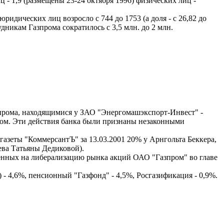
 - 1,9 (размещены 23-24 октября 1996) физических лиц -
идических лиц возросло с 744 до 1753 (а доля - с 26,82 до
дникам Газпрома сократилось с 3,5 млн. до 2 млн.
зпрома, находящимися у ЗАО "Энергомашэкспорт-Инвест" -
твом. Эти действия банка были признаны незаконными
азеты "КоммерсантЪ" за 13.03.2001 20% у Арнгольта Беккера,
ева Татьяны Дедиковой).
ленных на либерализацию рынка акций ОАО "Газпром" во главе
 - 4,6%, пенсионный "Газфонд" - 4,5%, Росгазификация - 0,9%.