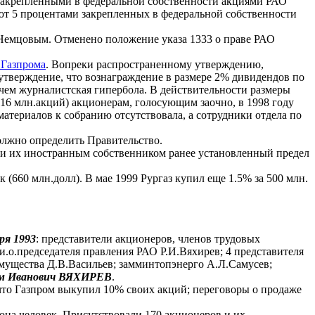
и закрепленными в федеральной собственности акциями РАО
уют 5 процентами закрепленных в федеральной собственности
Е.Немцовым. Отменено положение указа 1333 о праве РАО
 Газпрома
. Вопреки распространенному утверждению,
утверждение, что вознаграждение в размере 2% дивидендов по
е чем журналистская гипербола. В действительности размеры
16 млн.акций) акционерам, голосующим заочно, в 1998 году
материалов к собранию отсутствовала, а сотрудники отдела по
олжно определить Правительство.
пки их иностранным собственником ранее установленный предел
 (660 млн.долл). В мае 1999 Рургаз купил еще 1.5% за 500 млн.
ря 1993
: представители акционеров, членов трудовых
.о.председателя правления РАО Р.И.Вяхирев; 4 представителя
мущества Д.В.Васильев; замминтопэнерго А.Л.Самусев;
м Иванович ВЯХИРЕВ
.
что Газпром выкупил 10% своих акций; переговоры о продаже
она человек. Присутствовали 170 акционеров и их