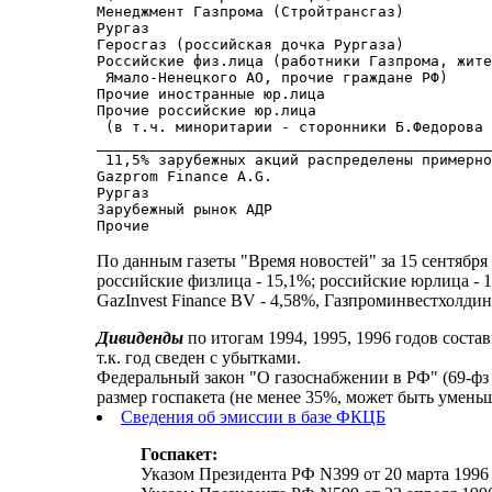
Менеджмент Газпрома (Стройтрансгаз)          
Рургаз                                       
Геросгаз (российская дочка Рургаза)          
Российские физ.лица (работники Газпрома, жите
 Ямало-Ненецкого АО, прочие граждане РФ)     
Прочие иностранные юр.лица                   
Прочие российские юр.лица                    
 (в т.ч. миноритарии - сторонники Б.Федорова 
_____________________________________________
 11,5% зарубежных акций распределены примерно
Gazprom Finance A.G.                         
Рургаз                                       
Зарубежный рынок АДР                         
По данным газеты "Время новостей" за 15 сентября
российские физлица - 15,1%; российские юрлица - 1
GazInvest Finance BV - 4,58%, Газпроминвестхолдин
Дивиденды
по итогам 1994, 1995, 1996 годов состав
т.к. год сведен с убытками.
Федеральный закон "О газоснабжении в РФ" (69-фз 
размер госпакета (не менее 35%, может быть умень
Сведения об эмиссии в базе ФКЦБ
Госпакет:
Указом Президента РФ N399 от 20 марта 1996