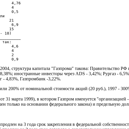
     4,76

     4

     0,5

ли 

    21

     6,9

    15

- 10)

_________

 так:

     4,6

     4

     2

 2004, структура капитала "Газпрома" такова: Правительство РФ
8,38%; иностранные инвесторы через ADS - 3,42%; Рургаз - 6,5%;
г - 4,83%, Газпромбанк -3,22%.
или 200% от номинальной стоимости акций (20 руб.), 1997 - 300%
от 31 марта 1999), в котором Газпром именуется "организацией
шен только на основании федерального закона) и предельную до
 продлен на 3 года срок закрепления в федеральной собственнос