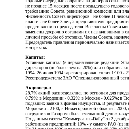
Годовые очередные собрания акционеров созываются
не позднее 15 месяцев после предыдущего годового
требованию Совета, ревизионной комиссии или вла
Численность Совета директоров - не более 11 чело
власти - не более 3 лет; 2 представителя предпри
представлению председателя. Все члены Совета мог
заменены досрочно органами их назначившими в сл
личной просьбы об отставке. Члены Совета, назнач
Председатель правления первоначально назначается 
контракты.
Капитал:
Уставный капитал (в первоначальной редакции Устав
директоров (не более чем на 20%) или собрания акц
1994. 26 июля 1994 зарегистрирован сплит 1:100 - 2
Реестродержатель: ЗАО "Специализированный регис
Акционеры:
28,7% акций распределялись по регионам для прод
0,79%; в Мордовии - 0,32%; в Москве - 0,025%; в
подавших заявки в фонды имущества. В результате н
Мордовии - 2100, в Нижегородской области - 2000, 
сотрудников Газпрома была смешанной денежн-вауч
По данным газеты "Коммерсантъ-Daily" за 2 декабря
работников предприятий; 10% - у самого РАО (из ни