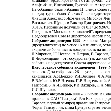
компании, аффилированные с Газпромом - с 20
Альфа-банк, Инкомбанк, Руссобанк. Автор ста
На собрании были избраны 11 членов Совета д
кандидатур не было. Состав Совета директор
Лившиц Александр Яковлевич, Миронов Лев 
Васильевич, Щугорев Виктор Дмитриевич. Неиз
0,31%. Избранные получили от 8.17 до 9.96%.
По данным "Московских новостей", представи
Председателем Совета директоров избран пр
Собрание акционеров-1999
- 30 июня. Матер
(представителей) не менее 16 млн.акций, ост
акциями либо написать доверенность на имя Р
Л.Миронов, Ю.Неелов, А.Петров, В.Тарасов,
В.Черномырдин - от государства (так же как Ф
собрания председателем Совета директоров и
Внеочередное собрание акционеров - 1999.
М
человек. Дата собрания - 26 августа, в пове
кандидатов: А.Я.Беккер, Р.И.Вяхирев, Л.А.Ми
В.В.Малин, Ю.В.Неелов, П.В.Нидзельский, А
Газпрома
6
: А.Я.Беккер, Р.И.Вяхирев, Л.А.Ми
И.И.Шувалов.
Собрание акционеров-2000
- 30 июня. В Сов
правления ОАО "Газпром" Рем Вяхирев; пред
Тарасов; первый зампред правления Газпрома
Фарит Газизуллин; глава Центра стратегичес