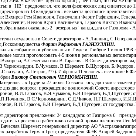
 до 26%. В качестве "других юр.лиц", чей пакет, по тем же оцен
тьи в "НВ" предполагал, что доля физических лиц снизится до 1
иректоров из 13 кандидатов - все места достались представител
ов: Вяхирев Рем Иванович, Газизуллин Фарит Рафикович, Генер
Алексеевич, Неелов Юрий Васильевич, Тарасов Виктор Иванови
бранными оказались 2 "резервных" кандидата от Газпрома - А.К
тели государства в Совете директоров - А.Лившиц, С.Генералов
ед.Госкомимущества
Фарит Рафикович ГАЗИЗУЛЛИН
.
иалы к собранию опубликованы в Труде и Трибуне 1 июня 1998. 
альные могли проголосовать 4-5 июня в региональных депозитар
.Вяхирева, А.Семеняки или В.Тарасова. В Совет директоров выд
 В.Черномырдин, В.Чумаков, В.Шеремет, В.Щугорев, Б.Федоров.
.Газизулин, А.Петров, ???). Избраны 11 человек - все кроме Б.
збран
Виктор Степанович ЧЕРНОМЫРДИН
.
атериалы - в Труде за 27 июля. Созвано государством с задачей у
стке дня два вопроса: прекращение полномочий Совета директоров
ронов, В.И.Тарасов, В.Я.Чумаков, В.В.Шеремет, В.Д.Щугорев; от 
.П.Починок, В.С.Черномырдин, С.Д.Чижов, Н.Г.Шамраев, И.И.Шу
ронов, В.И.Тарасов, В.В.Шеремет, В.Д.Щугорев; от государства
ет директоров предложены 24 кандидата: от Газпрома 6 - презид
седатель профсоюза работников газовой промышленности Лев М
 Вячеслав Шеремет; генеральный директор АО "Астраханьгазпро
ких разработок Герман Греф; председатель ФЭК Андрей Задерн