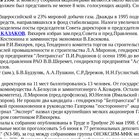
к должен был представить не менее 8 млн. голосующих акций). 
щероссийской и 23% мировой добычи газа. Дважды в 1995 поднима
средств, направлявшихся в фонд стабилизации. Налоги увеличил
разделены посты председателя Совета директоров и председател
ч КАЗАКОВ
. Вяхирев избран зам.пред.Совета и пред.Правления
В.Костюнина и замминистра экономики В.Евсюкова.
ия Р.И.Вяхирев, пред.Тендерного комитета торгов на строитель
раслей промышленности и строительства Л.А.Миронов, гендирек
 предприятия "Лентрансгаз" П.И.Родионов (с осени 1996 до ве
пред.правления РАО В.В.Шеремет, гендиректор предприятия "А
илов.
т (зам.), Б.В.Будзуляк, А.А.Пушкин, С.Р.Дережов, Н.Н.Гуслисты
директоров на 11 мест баллотировались 13 человек. От государс
комимущества А.Белоусов и заминтопэнерго А.Козырев. Осталис
 комитета), Л.Миронов (пред.профсоюза), Ю.Неелов (Ямальский 
азпром). Не прошли два кандидата - гендиректор "Белтрансгаз
й проникновения в руководство Газпрома "постороннего" акци
рнал "Эксперт" назвал среди крупнейших мелких акционеров Газ
пром советником Р.Вяхирева.
иалы к собранию опубликованы в Труде и Трибуне 26 мая 1998. 
альные могли проголосовать 5-6 июня в 77 региональных депозит
" (N3-98), за год между собраниями группа ОНЭКСИМ-МФК могла