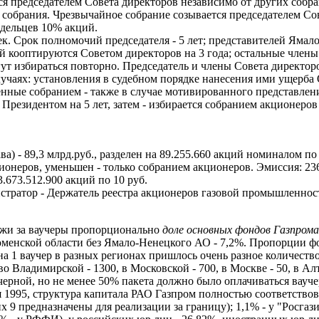
 председателем Совета директоров независимо от других собра
 собрания. Чрезвычайное собрание созывается председателем Со
дельцев 10% акций.
век. Срок полномочий председателя - 5 лет; представителей Яма
ятий кооптируются Советом директоров на 3 года; остальные чле
ут избираться повторно. Председатель и члены Совета директор
учаях: установления в судебном порядке нанесения ими ущерба
енные собранием - также в случае мотивированного представлен
Президентом на 5 лет, затем - избирается собранием акционеров 
а) - 89,3 млрд.руб., разделен на 89.255.660 акций номиналом п
ионеров, уменьшен - только собранием акционеров. Эмиссия: 236
3.673.512.900 акций по 10 руб.
тратор - Держатель реестра акционеров газовой промышленнос
ажи за ваучеры пропорционально
доле основных фондов Газпром
 Тюменской области без Ямало-Ненецкого АО - 7,2%. Пропорции
а 1 ваучер в разных регионах пришлось очень разное количество 
во Владимирской - 1300, в Московской - 700, в Москве - 50, в А
ерной, но не менее 50% пакета должно было оплачиваться вауче
 1995, структура капитала РАО Газпром полностью соответствова
х 9 предназначены для реализации за границу); 1,1% - у "Росга