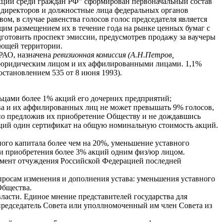
акций среди граждан РФ" сформирован первоначальный состав
 директоров и должностные лица федеральных органов
м, в случае равенства голосов голос председателя является
им размещением их в течение года на рынке ценных бумаг с
готовить проспект эмиссии, предусмотрев продажу за ваучеры
ующей территории.
РАО, назначена
ревизионная комиссия (А.Н.Петров,
и юридическим лицом и их аффилированными лицами. 1,1%
становлением 535 от 8 июня 1993).
льцами более 1% акций его дочерних предприятий;
тва и их аффилированных лиц не может превышать 9% голосов,
ьно предложив их приобретение Обществу и не дождавшись
 акций один сертификат на общую номинальную стоимость акций.
ного капитала более чем на 20%, уменьшение уставного
и приобретения более 3% акций одним физ/юр лицом.
момент отчуждения Российской Федерацией последней
опросам изменения и дополнения устава: уменьшения уставного
Общества.
ласти. Единое мнение представителей государства для
 председатель Совета или уполлномоченный им член Совета из