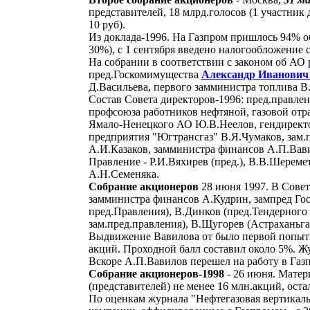
представителей, 18 млрд.голосов (1 участни
10 руб).
Из доклада-1996. На Газпром пришлось 94% об
30%), с 1 сентября введено налогообложение 
На собрании в соответствии с законом об АО 
пред.Госкомимущества
Александр Иванови
Д.Васильева, первого замминистра топлива 
Состав Совета директоров-1996: пред.правлен
профсоюза работников нефтяной, газовой от
Ямало-Ненецкого АО Ю.В.Неелов, гендиректор
предприятия "Югтрансгаз" В.Я.Чумаков, зам.
А.И.Казаков, замминистра финансов А.П.Вав
Правление - Р.И.Вяхирев (пред.), В.В.Шереме
А.Н.Семеняка.
Собрание акционеров
28 июня 1997. В Совет 
замминистра финансов А.Кудрин, зампред Гос
пред.Правления), В.Динков (пред.Тендерного
зам.пред.правления), В.Щугорев (Астраханьг
Выдвижение Вавилова от было первой попытко
акций. Проходной балл составил около 5%. Жу
Вскоре А.П.Вавилов перешел на работу в Газ
Собрание акционеров-1998
- 26 июня. Матер
(представителей) не менее 16 млн.акций, ост
По оценкам журнала "Нефтегазовая вертикаль