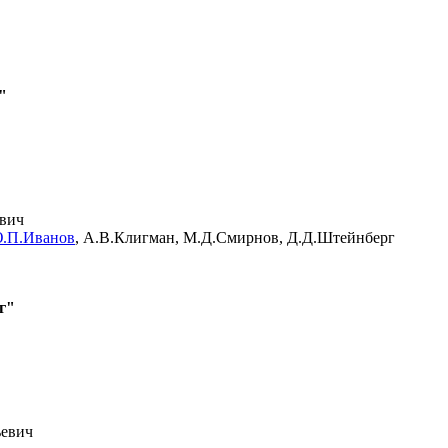
"
вич
.П.Иванов
, А.В.Клигман, М.Д.Смирнов, Д.Д.Штейнберг
г"
ьевич