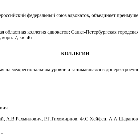
ероссийский федеральный союз адвокатов, объединяет преимущ
ая областная коллегия адвокатов; Санкт-Петербургская городска
корп. 7, кв. 46
КОЛЛЕГИИ
ая на межрегиональном уровне и занимавшаяся в доперестроеч
евич
ий, А.В.Рахмилович, Р.Г.Тихомирнов, Ф.С.Хейфец, А.А.Шарапов
а"