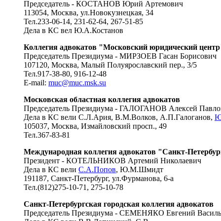
Председатель - КОСТАНОВ Юрий Артемович
113054, Москва, ул.Новокузнецкая, 34
Тел.233-06-14, 231-62-64, 267-51-85
Дела в КС вел Ю.А.Костанов
Коллегия адвокатов "Московский юридический центр
Председатель Президиума - МИРЗОЕВ Гасан Борисович
107120, Москва, Малый Полуярославский пер., 3/5
Тел.917-38-80, 916-12-48
E-mail:
muc@muc.msk.su
Московская областная коллегия адвокатов
Председатель Президиума - ГАЛОГАНОВ Алексей Павло
Дела в КС вели С.Л.Ария, В.М.Волков, А.П.Галоганов,
Ю
105037, Москва, Измайловский просп., 49
Тел.367-83-81
Международная коллегия адвокатов "Санкт-Петербур
Президент - КОТЕЛЬНИКОВ Артемий Николаевич
Дела в КС вели
С.А.Попов
, Ю.М.Шмидт
191187, Санкт-Петербург, ул.Фурманова, 6-а
Тел.(812)275-10-71, 275-10-78
Санкт-Петербургская городская коллегия адвокатов
Председатель Президиума - СЕМЕНЯКО Евгений Васил