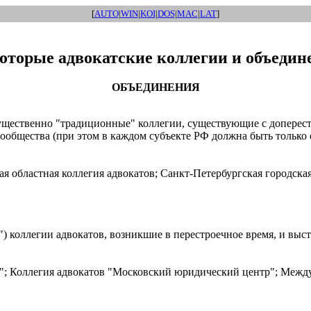
[
AUTO
|
WIN
|
KOI
|
DOS
|
MAC
|
LAT
]
оторые адвокатские коллегии и объедин
ОБЪЕДИНЕНИЯ
ественно "традиционные" коллегии, существующие с доперестр
ообщества (при этом в каждом субъекте РФ должна быть только 
ая областная коллегия адвокатов; Санкт-Петербургская городска
коллегии адвокатов, возникшие в перестроечное время, и высту
а"; Коллегия адвокатов "Московский юридический центр"; Между