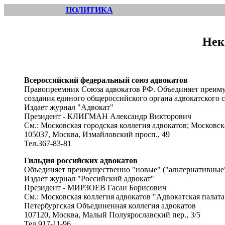
ПОЛИТИКА
Нек
Всероссийский федеральный союз адвокатов
Правопреемник Союза адвокатов РФ. Объединяет преимущ
создания единого общероссийского органа адвокатского с
Издает журнал "Адвокат"
Президент - КЛИГМАН Александр Викторович
См.: Московская городская коллегия адвокатов; Московск
105037, Москва, Измайловский просп., 49
Тел.367-83-81
Гильдия российских адвокатов
Объединяет преимущественно "новые" ("альтернативные") 
Издает журнал "Российский адвокат"
Президент - МИРЗОЕВ Гасан Борисович
См.: Московская коллегия адвокатов "Адвокатская палат
Петербургская Объединенная коллегия адвокатов
107120, Москва, Малый Полуярославский пер., 3/5
Тел.917-11-96