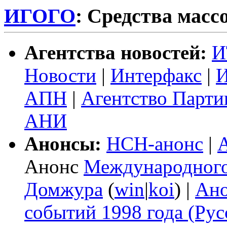
ИГОГО
: Средства мас
Агентства новостей:
И
Новости
|
Интерфакс
|
И
АПН
|
Агентство Парт
АНИ
Анонсы:
НСН-анонс
|
Анонс
Международного
Домжура
(
win
|
koi
) |
Ан
событий 1998 года (Ру