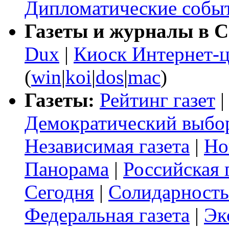
Дипломатические событ
Газеты и журналы в С
Dux
|
Киоск Интернет-ц
(
win
|
koi
|
dos
|
mac
)
Газеты:
Рейтинг газет
Демократический выбо
Независимая газета
|
Но
Панорама
|
Российская 
Сегодня
|
Солидарность
Федеральная газета
|
Эк