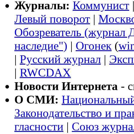
Журналы:
Коммунист
Левый поворот
|
Москв
Обозреватель (журнал 
наследие")
|
Огонек
(
wi
|
Русский журнал
|
Эксп
|
RWCDAX
Новости Интернета
- с
О СМИ:
Национальный
Законодательство и пр
гласности
|
Союз журна