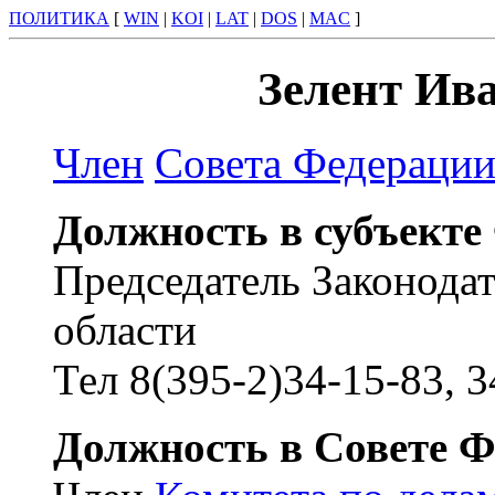
ПОЛИТИКА
[
WIN
|
KOI
|
LAT
|
DOS
|
MAC
]
Зелент Ив
Член
Совета Федераци
Должность в субъекте
Председатель Законода
области
Тел 8(395-2)34-15-83, 3
Должность в Совете Ф