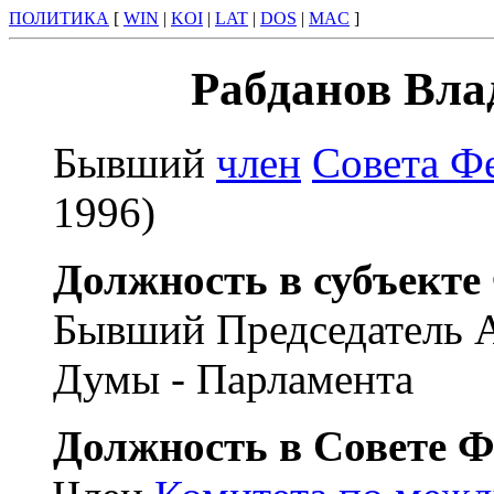
ПОЛИТИКА
[
WIN
|
KOI
|
LAT
|
DOS
|
MAC
]
Рабданов Вла
Бывший
член
Совета Ф
1996)
Должность в субъекте
Бывший Председатель 
Думы - Парламента
Должность в Совете Ф