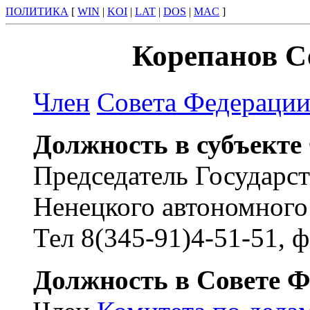
ПОЛИТИКА
[
WIN
|
KOI
|
LAT
|
DOS
|
MAC
]
Корепанов С
Член
Совета Федераци
Должность в субъекте
Председатель Государс
Ненецкого автономного
Тел 8(345-91)4-51-51, ф
Должность в Совете Ф